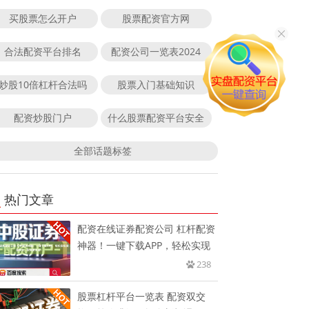
买股票怎么开户
股票配资官方网
合法配资平台排名
配资公司一览表2024
炒股10倍杠杆合法吗
股票入门基础知识
配资炒股门户
什么股票配资平台安全
全部话题标签
热门文章
配资在线证券配资公司 杠杆配资
神器！一键下载APP，轻松实现
238
股票杠杆平台一览表 配资双交