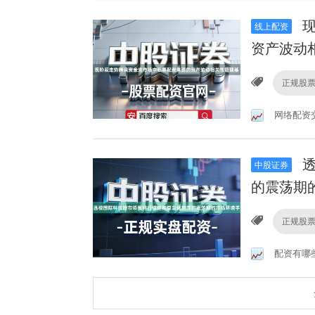
现
线上配资
资产波动
正规股
网络配资
透
中股证券
的震荡期
正规股
配资有哪