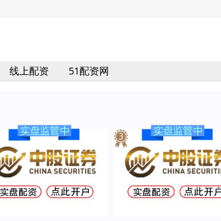
线上配资
51配资网