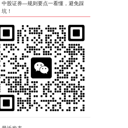
中股证券—规则要点一看懂，避免踩
坑！