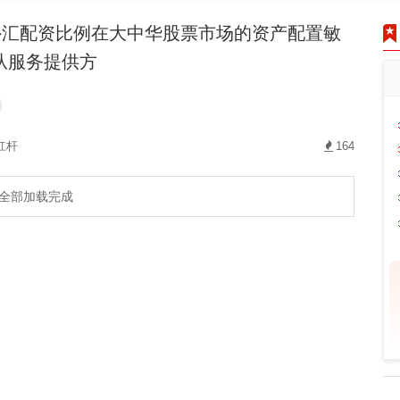
汇配资比例在大中华股票市场的资产配置敏
从服务提供方
杠杆
164
全部加载完成