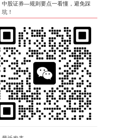
中股证券—规则要点一看懂，避免踩
坑！