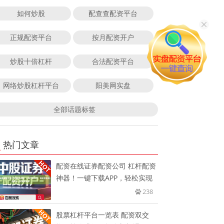
如何炒股
配查查配资平台
正规配资平台
按月配资开户
炒股十倍杠杆
合法配资平台
网络炒股杠杆平台
阳美网实盘
全部话题标签
热门文章
配资在线证券配资公司 杠杆配资
神器！一键下载APP，轻松实现
238
股票杠杆平台一览表 配资双交