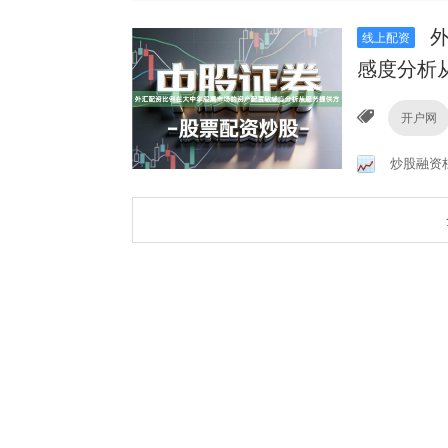
外
线上配资
感度分析
开户网
炒股融资