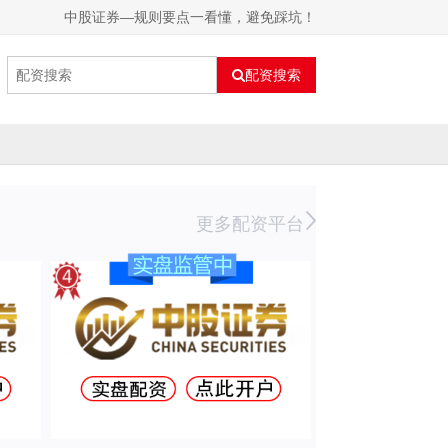
中股证券—规则要点一看懂，避免踩坑！
配资搜索
更多配资平台