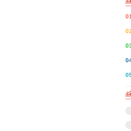
0
0
0
0
0