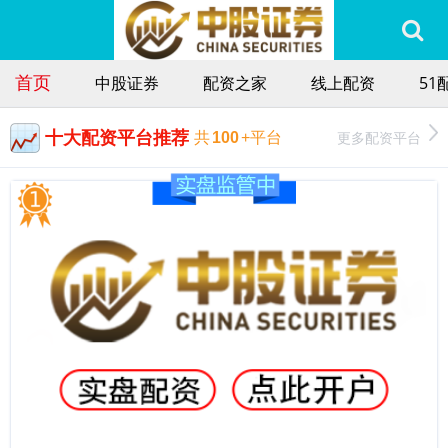
首页
中股证券
配资之家
线上配资
51
十大配资平台推荐
更多配资平台
共
100
+平台