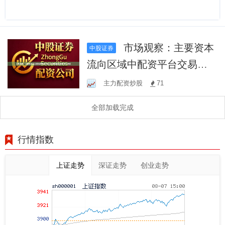
市场观察：主要资本
中股证券
流向区域中配资平台交易限
制的风险模型压力校
主力配资炒股
71
全部加载完成
行情指数
上证走势
深证走势
创业走势