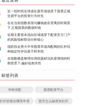
最近发表
近一段时间全球成长股市场场景下股票正规
1
交易平台的投资行为对失
在在当前指数表现与赚钱效应背离的时期里
2
下,正规股票的数据时效
近期主要资本流向区域场景下配资官方门户
3
的风险指标联动分析核心
现阶段走势大中华股票市场淘配网的杠杆结
4
构稳定性评估基于样本统
在指数横盘整理但局部题材活跃度增强的时
5
期背景下,偏好低相关性
标签列表
华林优配
股票配资平台
杠杆炒股在哪里申请
股市怎么融资加杠杆