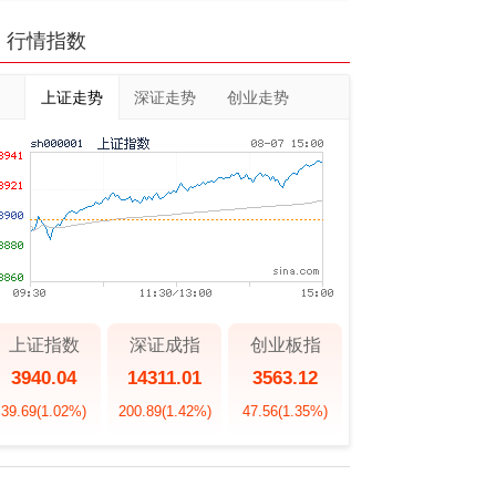
行情指数
上证走势
深证走势
创业走势
上证指数
深证成指
创业板指
3940.04
14311.01
3563.12
39.69
(1.02%)
200.89
(1.42%)
47.56
(1.35%)