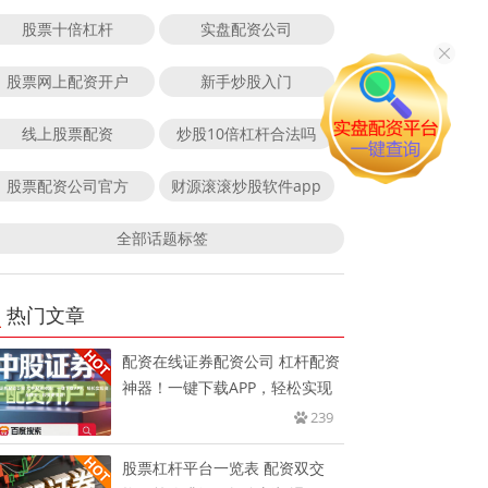
股票十倍杠杆
实盘配资公司
股票网上配资开户
新手炒股入门
线上股票配资
炒股10倍杠杆合法吗
股票配资公司官方
财源滚滚炒股软件app
全部话题标签
热门文章
配资在线证券配资公司 杠杆配资
神器！一键下载APP，轻松实现
239
股票杠杆平台一览表 配资双交