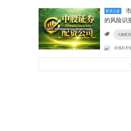
市
配资之家
的风险识
大象配
在线杠杆