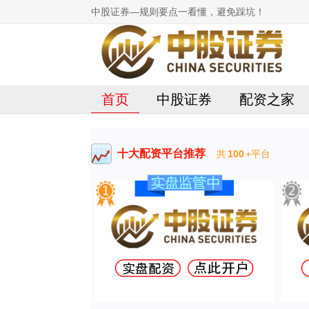
中股证券—规则要点一看懂，避免踩坑！
首页
中股证券
配资之家
十大配资平台推荐
共
100
+平台