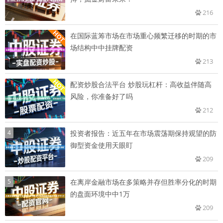
216
在国际蓝筹市场在市场重心频繁迁移的时期的市
场结构中中挂牌配资
213
配资炒股合法平台 炒股玩杠杆：高收益伴随高
风险，你准备好了吗
212
4
投资者报告：近五年在市场震荡期保持观望的防
御型资金使用天眼盯
209
5
在离岸金融市场在多策略并存但胜率分化的时期
的盘面环境中中1万
209