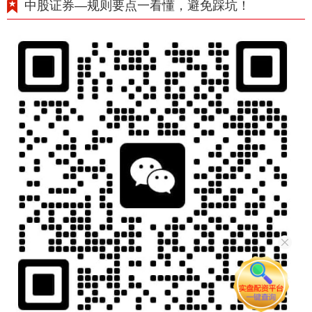
中股证券—规则要点一看懂，避免踩坑！