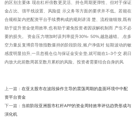
的区别主要体 现在杠杆倍数更灵活、持仓周期更弹性、但对于保证
金占比、强平线设置、风险提 示义务等方面的要求并不低。若能在
合规框架内把配资平台手续费构成的规则讲清 楚、流程做细致,既有
助于提升资金使用效率,也有助于避免投资者因误解机制而 产生不必
要的损失。 资金压力增加时误判率提升30%- 50%,越急越错。,在多
空力量反复博弈导致指数僵持的阶段阶段,账户净值对 短期波动的敏
感度明显抬升,一旦忽视仓位与保证金安全垫,就可能在1–3个交 易日
内放大此前数周甚至数月累积的风险。投资者需要结合自身的风
在亚太股市在波段操作主导的震荡周期的盘面环境中中配
上一篇：
资平台资金
当前阶段亚洲股市杠杆APP的资金周转效率评估趋势形成与
下一篇：
演化机