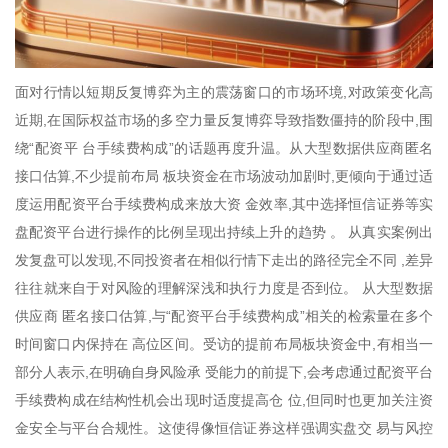
面对行情以短期反复博弈为主的震荡窗口的市场环境,对政策变化高
近期,在国际权益市场的多空力量反复博弈导致指数僵持的阶段中,围
绕“配资平 台手续费构成”的话题再度升温。从大型数据供应商匿名
接口估算,不少提前布局 板块资金在市场波动加剧时,更倾向于通过适
度运用配资平台手续费构成来放大资 金效率,其中选择恒信证券等实
盘配资平台进行操作的比例呈现出持续上升的趋势 。 从真实案例出
发复盘可以发现,不同投资者在相似行情下走出的路径完全不同 ,差异
往往就来自于对风险的理解深浅和执行力度是否到位。 从大型数据
供应商 匿名接口估算,与“配资平台手续费构成”相关的检索量在多个
时间窗口内保持在 高位区间。受访的提前布局板块资金中,有相当一
部分人表示,在明确自身风险承 受能力的前提下,会考虑通过配资平台
手续费构成在结构性机会出现时适度提高仓 位,但同时也更加关注资
金安全与平台合规性。这使得像恒信证券这样强调实盘交 易与风控