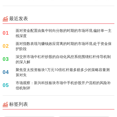
最近发表
面对资金配置由集中转向分散的时期的市场环境,偏好单一主
01
线深度
面对指数表现与赚钱效应背离的时期的市场环境,处于资金保
02
护阶段
深交所市场中杠杆炒股的自动化风控系统围绕杠杆传导机制
03
的深入解
聚焦亚太投资板块1万元10倍杠杆最多赔多少的策略容量测
04
算对失
市场观察：新兴科技板块市场中手机炒股开户流程的风险补
05
偿机制评
标签列表