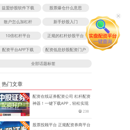
益盟炒股软件下载
股票爆仓什么意思
散户怎么加杠杆
新手炒股入门
10倍杠杆平台
正规的杠杆炒股平台
配资平台APP下载
配资低息炒股配资门户
全部话题标签
热门文章
配资在线证券配资公司 杠杆配资
神器！一键下载APP，轻松实现
238
股票投顾平台 正规配资券商平台