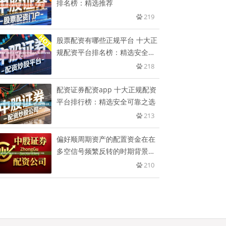
排名榜：精选推荐
219
股票配资有哪些正规平台 十大正
规配资平台排名榜：精选安全可
靠
218
配资证券配资app 十大正规配资
平台排行榜：精选安全可靠之选
213
偏好顺周期资产的配置资金在在
多空信号频繁反转的时期背景下
中如
210