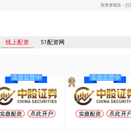
投资者报告：已
线上配资
51配资网