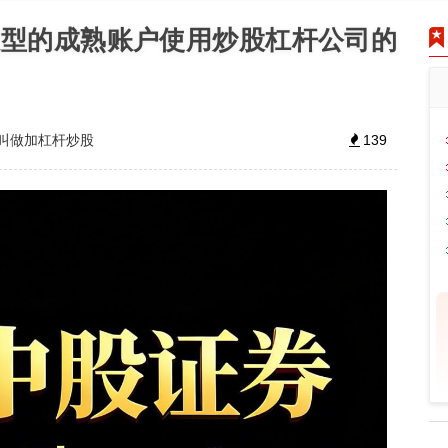
定型的成熟账户使用炒股杠杆公司的
叫做加杠杆炒股
139